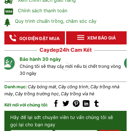
Xem chính sách giao hàng
Chính sách thanh toán
Quy trình chuẩn trồng, chăm sóc cây
XEM BÁO GIÁ
GỌI ĐIỆN ĐẶT MUA
Caydep24h Cam Kết
Bảo hành 30 ngày
Chúng tôi sẽ thay cây mới nếu bị chết trong vòng
30 ngày
Danh mục:
Cây bóng mát
,
Cây công trình
,
Cây trồng nhà
máy
,
Cây trồng trường học
,
Cây trồng vỉa hè
Kết nối với chúng tôi:
Hãy để lại sđt chuyên viên tư vấn chúng tôi sẽ
gọi lại cho bạn ngay