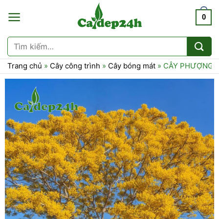
Chuyển
0
đến
nội
dung
Tìm
kiếm:
Trang chủ
»
Cây công trình
»
Cây bóng mát
»
CÂY PHƯỢNG P