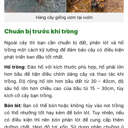
Hàng cây giống ươm tại vườn
Chuẩn bị trước khi trồng
Ngoài cây thì bạn cần chuẩn bị đất, phân lót và hố
trồng một cách kỹ lưỡng để đảm bảo cây có điều kiện
phát triển ban đầu tốt nhất.
Hố trồng:
Đào hố với kích thước phù hợp, hố phải lớn
hơn bầu để tiện điều chỉnh dáng cây và thao tác khi
trồng. Độ rộng hố lớn hơn bầu đất từ 30 – 40cm, độ
sâu hố lớn hơn chiều cao của bầu từ 15 – 30cm, tùy
kích cỡ cây bạn trồng.
Bón lót:
Bạn có thể bón hoặc không tùy vào nơi trồng
có thổ nhưỡng tốt hay kém để bón lót. Tuy nhiên, nếu
có điều kiện thì nên bón phân lót để cung cấp thêm
dưỡng chất, tăng độ tơi xốp. Sử dụng phân chuồng ủ