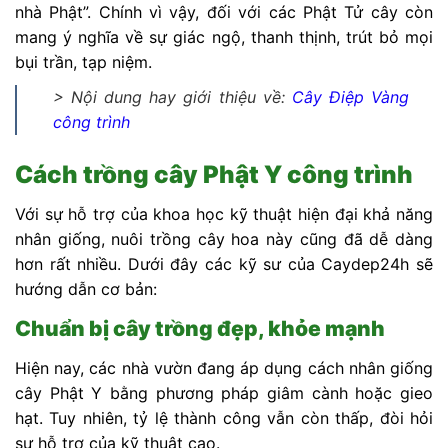
nhà Phật”. Chính vì vậy, đối với các Phật Tử cây còn
mang ý nghĩa về sự giác ngộ, thanh thịnh, trút bỏ mọi
bụi trần, tạp niệm.
> Nội dung hay giới thiệu về:
Cây Điệp Vàng
công trình
Cách trồng cây Phật Y công trình
Với sự hỗ trợ của khoa học kỹ thuật hiện đại khả năng
nhân giống, nuôi trồng cây hoa này cũng đã dễ dàng
hơn rất nhiều. Dưới đây các kỹ sư của Caydep24h sẽ
hướng dẫn cơ bản:
Chuẩn bị cây trồng đẹp, khỏe mạnh
Hiện nay, các nhà vườn đang áp dụng cách nhân giống
cây Phật Y bằng phương pháp giâm cành hoặc gieo
hạt. Tuy nhiên, tỷ lệ thành công vẫn còn thấp, đòi hỏi
sự hỗ trợ của kỹ thuật cao.