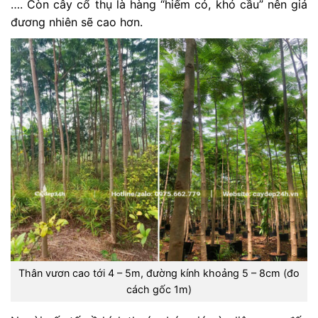
…. Còn cây cổ thụ là hàng “hiếm có, khó cầu” nên giá
đương nhiên sẽ cao hơn.
Thân vươn cao tới 4 – 5m, đường kính khoảng 5 – 8cm (đo
cách gốc 1m)