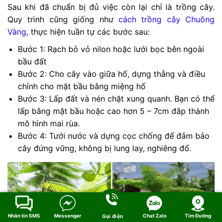
Sau khi đã chuẩn bị đủ việc còn lại chỉ là trồng cây.
Quy trình cũng giống như
cách trồng cây Chuông
Vàng
, thực hiện tuần tự các bước sau:
Bước 1: Rạch bỏ vỏ nilon hoặc lưới bọc bên ngoài
bầu đất
Bước 2: Cho cây vào giữa hố, dựng thẳng và điều
chỉnh cho mặt bầu bằng miệng hố
Bước 3: Lấp đất và nén chặt xung quanh. Bạn có thể
lấp bằng mặt bầu hoặc cao hơn 5 – 7cm đắp thành
mô hình mai rùa.
Bước 4: Tưới nước và dựng cọc chống để đảm bảo
cây đứng vững, không bị lung lay, nghiêng đổ.
Nhắn tin SMS
Messenger
Chat Zalo
Tìm Đường
Gọi điện