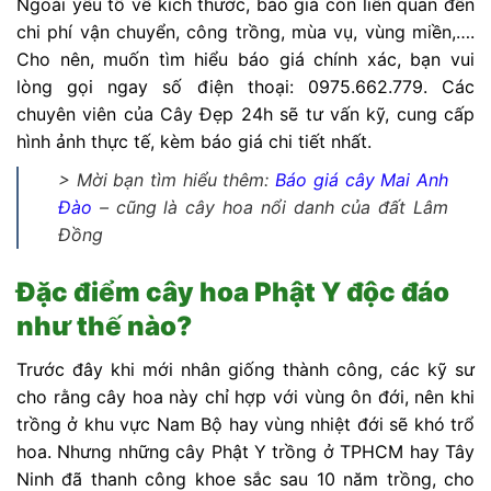
Ngoài yếu tố về kích thước, báo giá còn liên quan đến
chi phí vận chuyển, công trồng, mùa vụ, vùng miền,….
Cho nên, muốn tìm hiểu báo giá chính xác, bạn vui
lòng gọi ngay số điện thoại: 0975.662.779. Các
chuyên viên của Cây Đẹp 24h sẽ tư vấn kỹ, cung cấp
hình ảnh thực tế, kèm báo giá chi tiết nhất.
> Mời bạn tìm hiểu thêm:
Báo giá cây Mai Anh
Đào
– cũng là cây hoa nổi danh của đất Lâm
Đồng
Đặc điểm cây hoa Phật Y độc đáo
như thế nào?
Trước đây khi mới nhân giống thành công, các kỹ sư
cho rằng cây hoa này chỉ hợp với vùng ôn đới, nên khi
trồng ở khu vực Nam Bộ hay vùng nhiệt đới sẽ khó trổ
hoa. Nhưng những cây Phật Y trồng ở TPHCM hay Tây
Ninh đã thanh công khoe sắc sau 10 năm trồng, cho