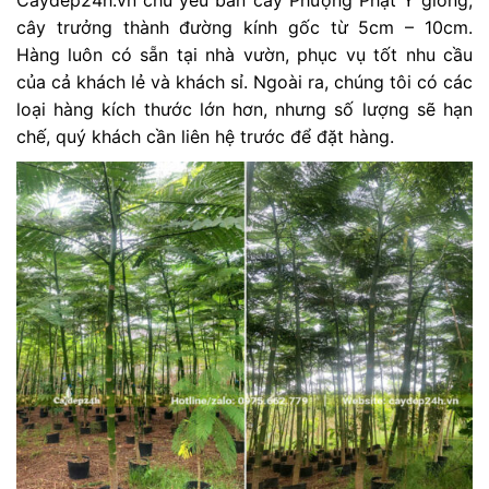
Caydep24h.vn chủ yếu bán cây Phượng Phật Y giống,
cây trưởng thành đường kính gốc từ 5cm – 10cm.
Hàng luôn có sẵn tại nhà vườn, phục vụ tốt nhu cầu
của cả khách lẻ và khách sỉ. Ngoài ra, chúng tôi có các
loại hàng kích thước lớn hơn, nhưng số lượng sẽ hạn
chế, quý khách cần liên hệ trước để đặt hàng.