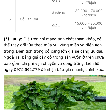
Giá sỉ
vnđ/bịch
30.000 – 70.000
Giá bán lẻ
vnđ/bịch
5
Cỏ Lan Chi
15.000 – 35.000
Giá sỉ
vnđ/bịch
(*) Lưu ý:
Giá trên chỉ mang tính chất tham khảo, có
thể thay đổi tùy theo mùa vụ, vùng miền và diện tích
trồng. Diện tích trồng cỏ càng lớn giá sẽ càng ưu đãi.
Ngoài ra, bảng giá cây cỏ trồng sân vườn ở trên chưa
bao gồm chi phí vận chuyển và công trồng. Liên hệ
ngay 0975.662.779 để nhận báo giá nhanh, chính xác.