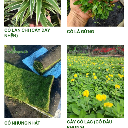
CỎ LAN CHI (CÂY DÂY
CỎ LÁ GỪNG
NHỆN)
CÂY CỎ LẠC (CỎ ĐẬU
CỎ NHUNG NHẬT
PHỘNG)