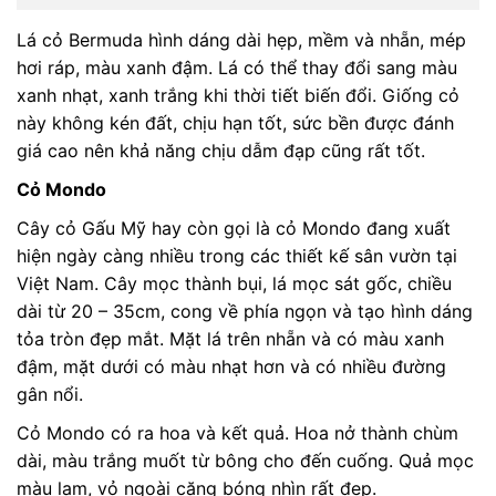
Lá cỏ Bermuda hình dáng dài hẹp, mềm và nhẵn, mép
hơi ráp, màu xanh đậm. Lá có thể thay đổi sang màu
xanh nhạt, xanh trắng khi thời tiết biến đổi. Giống cỏ
này không kén đất, chịu hạn tốt, sức bền được đánh
giá cao nên khả năng chịu dẫm đạp cũng rất tốt.
Cỏ Mondo
Cây cỏ Gấu Mỹ hay còn gọi là cỏ Mondo đang xuất
hiện ngày càng nhiều trong các thiết kế sân vườn tại
Việt Nam. Cây mọc thành bụi, lá mọc sát gốc, chiều
dài từ 20 – 35cm, cong về phía ngọn và tạo hình dáng
tỏa tròn đẹp mắt. Mặt lá trên nhẵn và có màu xanh
đậm, mặt dưới có màu nhạt hơn và có nhiều đường
gân nổi.
Cỏ Mondo có ra hoa và kết quả. Hoa nở thành chùm
dài, màu trắng muốt từ bông cho đến cuống. Quả mọc
màu lam, vỏ ngoài căng bóng nhìn rất đẹp.