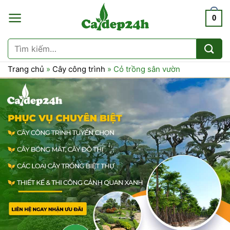
Chuyển
0
đến
nội
dung
Tìm
kiếm:
Trang chủ
»
Cây công trình
»
Cỏ trồng sân vườn