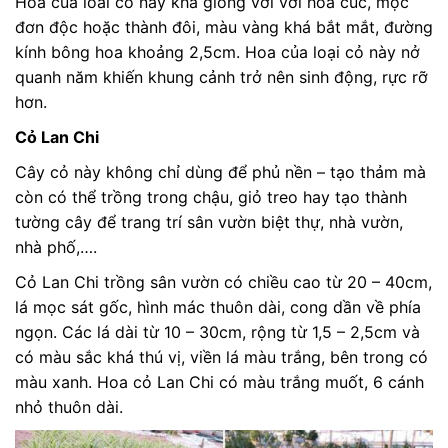
Hoa của loài cỏ này khá giống với với hoa cúc, mọc
đơn độc hoặc thành đôi, màu vàng khá bắt mắt, đường
kính bông hoa khoảng 2,5cm. Hoa của loại cỏ này nở
quanh năm khiến khung cảnh trở nên sinh động, rực rỡ
hơn.
Cỏ Lan Chi
Cây cỏ này không chỉ dùng để phủ nền – tạo thảm mà
còn có thể trồng trong chậu, giỏ treo hay tạo thành
tường cây để trang trí sân vườn biệt thự, nhà vườn,
nhà phố,….
Cỏ Lan Chi trồng sân vườn có chiều cao từ 20 – 40cm,
lá mọc sát gốc, hình mác thuôn dài, cong dần về phía
ngọn. Các lá dài từ 10 – 30cm, rộng từ 1,5 – 2,5cm và
có màu sắc khá thú vị, viền lá màu trắng, bên trong có
màu xanh. Hoa cỏ Lan Chi có màu trắng muốt, 6 cánh
nhỏ thuôn dài.