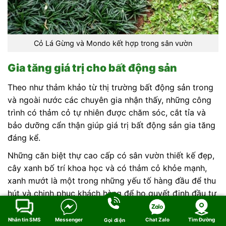
Cỏ Lá Gừng và Mondo kết hợp trong sân vườn
Gia tăng giá trị cho bất động sản
Theo như thảm khảo từ thị trường bất động sản trong
và ngoài nước các chuyên gia nhận thấy, những công
trình có thảm cỏ tự nhiên được chăm sóc, cắt tỉa và
bảo dưỡng cẩn thận giúp giá trị bất động sản gia tăng
đáng kể.
Những căn biệt thự cao cấp có sân vườn thiết kế đẹp,
cây xanh bố trí khoa học và có thảm cỏ khỏe mạnh,
xanh mướt là một trong những yếu tố hàng đầu để thu
hút và chinh phục khách hàng để họ quyết định đầu tư
hoặc lựa chọn an cư.
Nhắn tin SMS
Messenger
Chat Zalo
Tìm Đường
Gọi điện