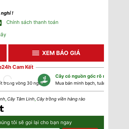
nghỉ !
Chính sách thanh toán
cây
XEM BÁO GIÁ
24h Cam Kết
Cây có nguồn gốc rõ ràng
ết trong vòng 30 ngày
Mua bán minh bạch, tuân thủ theo q
ình
,
Cây Tâm Linh
,
Cây trồng viền hàng rào
húng tôi sẽ gọi lại cho bạn ngay