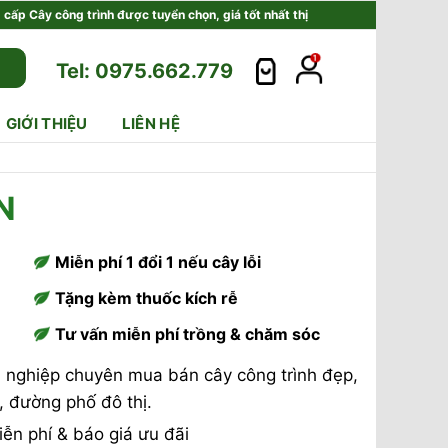
ấp Cây công trình được tuyển chọn, giá tốt nhất thị
Tel: 0975.662.779
GIỚI THIỆU
LIÊN HỆ
N
Miễn phí 1 đổi 1 nếu cây lỗi
Tặng kèm thuốc kích rễ
Tư vấn miễn phí trồng & chăm sóc
n nghiệp chuyên mua bán cây công trình đẹp,
ự, đường phố đô thị.
ễn phí & báo giá ưu đãi