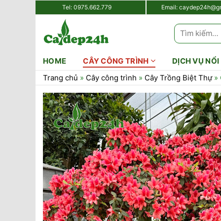
Chuyển
Tel:
0975.662.779
Email:
caydep24h@gm
đến
Tìm
nội
kiếm:
dung
HOME
CÂY CÔNG TRÌNH
DỊCH VỤ NỔI
Trang chủ
»
Cây công trình
»
Cây Trồng Biệt Thự
»