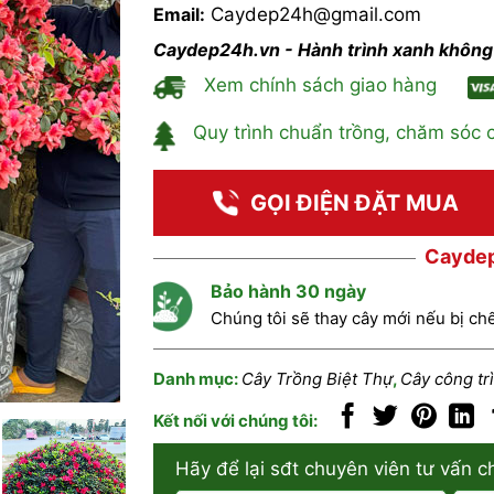
Email:
Caydep24h@gmail.com
Caydep24h.vn - Hành trình xanh không 
Xem chính sách giao hàng
Quy trình chuẩn trồng, chăm sóc 
GỌI ĐIỆN ĐẶT MUA
Caydep
Bảo hành 30 ngày
Chúng tôi sẽ thay cây mới nếu bị ch
Danh mục:
Cây Trồng Biệt Thự
,
Cây công tr
Kết nối với chúng tôi:
Hãy để lại sđt chuyên viên tư vấn c