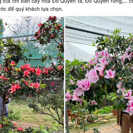
 địa chỉ bán cây hoa Đỗ Quyên ta, Đỗ Quyên rừng,… c
ước để quý khách lựa chọn.