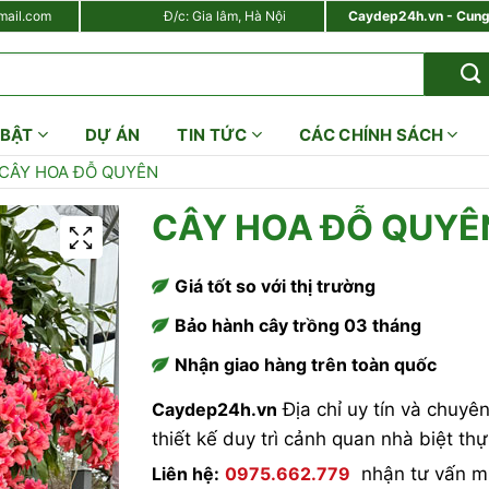
ail.com
Đ/c: Gia lâm, Hà Nội
Caydep24h.vn - Cung c
trường !
 BẬT
DỰ ÁN
TIN TỨC
CÁC CHÍNH SÁCH
CÂY HOA ĐỖ QUYÊN
CÂY HOA ĐỖ QUYÊ
Giá tốt so với thị trường
Bảo hành cây trồng 03 tháng
Nhận giao hàng trên toàn quốc
Caydep24h.vn
Địa chỉ uy tín và chuyê
thiết kế duy trì cảnh quan nhà biệt th
Liên hệ:
0975.662.779
nhận tư vấn mi