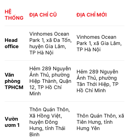
HỆ
ĐỊA CHỈ CŨ
ĐỊA CHỈ MỚI
THỐNG
Vinhomes Ocean
Vinhomes Ocean
Head
Park 1, xã Đa Tốn,
Park 1, xã Gia Lâm,
office
huyện Gia Lâm,
TP Hà Nội
TP Hà Nội
Hẻm 289 Nguyễn
Hẻm 289 Nguyễn
Văn
Ảnh Thủ, phường
Ảnh Thủ, phường
phòng
Hiệp Thành, Quận
Tân Thới Hiệp, TP
TPHCM
12, TP Hồ Chí
Hồ Chí Minh
Minh
Thôn Quán Thôn,
Xã Hồng Việt,
Thôn Quán Thôn, xã
Vườn
huyện Đông
Tiên Hưng, tỉnh
ươm 1
Hưng, tỉnh Thái
Hưng Yên
Bình