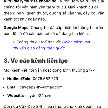
Vị trí địa lý thực tế không đổi:
Vườn ươm và trụ sở của
chúng tôi vẫn nằm yên tại vị trí cũ. Quý khách cứ đi
theo định vị quen thuộc, đường sá vẫn thế, cây cối vẫn
xanh tốt như ngày nào.
Google Maps:
Chúng tôi đã cập nhật lại thông tin trên
bản đồ số để các bác tài xế dễ dàng tìm kiếm.
> Thông tin cụ thể hơn về:
Chính sách vận
chuyển giao hàng toàn quốc
3. Về các kênh liên lạc
Mọi kênh kết nối vẫn hoạt động bình thường 24/7:
Hotline/Zalo:
0975.662.779
Email:
caydep24h@gmail.com
Website:
caydep24h.vn
Đội ngũ Cây Đẹp 24h hiểu rằng, trong kinh doanh, sự