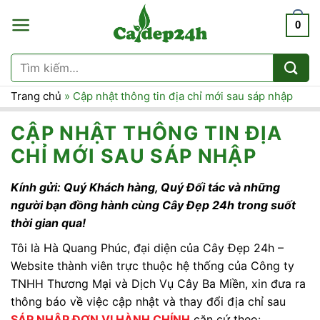
Chuyển
0
đến
nội
dung
Tìm
kiếm:
Trang chủ
»
Cập nhật thông tin địa chỉ mới sau sáp nhập
CẬP NHẬT THÔNG TIN ĐỊA
CHỈ MỚI SAU SÁP NHẬP
Kính gửi: Quý Khách hàng, Quý Đối tác và những
người bạn đồng hành cùng Cây Đẹp 24h trong suốt
thời gian qua!
Tôi là Hà Quang Phúc, đại diện của Cây Đẹp 24h –
Website thành viên trực thuộc hệ thống của Công ty
TNHH Thương Mại và Dịch Vụ Cây Ba Miền, xin đưa ra
thông báo về việc cập nhật và thay đổi địa chỉ sau
SÁP NHẬP ĐƠN VỊ HÀNH CHÍNH
căn cứ theo: