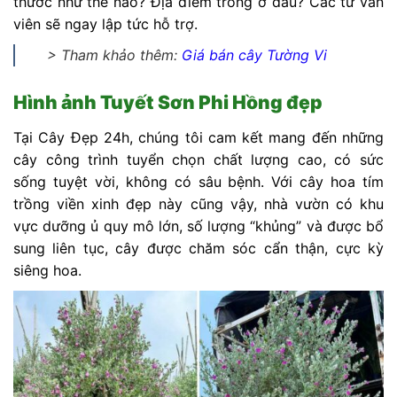
thước như thế nào? Địa điểm trồng ở đâu? Các tư vấn
viên sẽ ngay lập tức hỗ trợ.
> Tham khảo thêm:
Giá bán cây Tường Vi
Hình ảnh Tuyết Sơn Phi Hồng đẹp
Tại Cây Đẹp 24h, chúng tôi cam kết mang đến những
cây công trình tuyển chọn chất lượng cao, có sức
sống tuyệt vời, không có sâu bệnh. Với cây hoa tím
trồng viền xinh đẹp này cũng vậy, nhà vườn có khu
vực dưỡng ủ quy mô lớn, số lượng “khủng” và được bổ
sung liên tục, cây được chăm sóc cẩn thận, cực kỳ
siêng hoa.