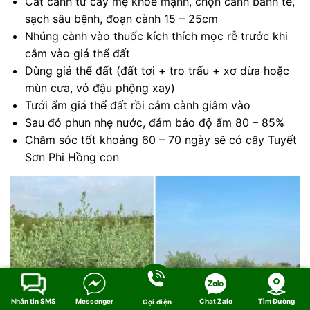
Cắt cành từ cây mẹ khỏe mạnh, chọn cành bánh tẻ,
sạch sâu bệnh, đoạn cành 15 – 25cm
Nhúng cành vào thuốc kích thích mọc rễ trước khi
cắm vào giá thể đất
Dùng giá thể đất (đất tơi + tro trấu + xơ dừa hoặc
mùn cưa, vỏ đậu phộng xay)
Tưới ẩm giá thể đất rồi cắm cành giâm vào
Sau đó phun nhẹ nước, đảm bảo độ ẩm 80 – 85%
Chăm sóc tốt khoảng 60 – 70 ngày sẽ có cây Tuyết
Sơn Phi Hồng con
Nhắn tin SMS
Messenger
Chat Zalo
Tìm Đường
Gọi điện