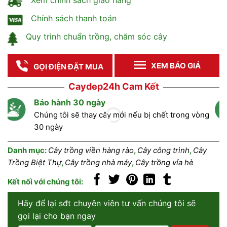
Xem chính sách giao hàng
Chính sách thanh toán
Quy trình chuẩn trồng, chăm sóc cây
XEM BÁO GIÁ
GỌI ĐIỆN ĐẶT MUA
Caydep24h Cam Kết
Bảo hành 30 ngày
Chúng tôi sẽ thay cây mới nếu bị chết trong vòng
30 ngày
Danh mục:
Cây trồng viền hàng rào
,
Cây công trình
,
Cây
Trồng Biệt Thự
,
Cây trồng nhà máy
,
Cây trồng vỉa hè
Kết nối với chúng tôi:
Hãy để lại sđt chuyên viên tư vấn chúng tôi sẽ
gọi lại cho bạn ngay