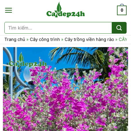
Chuyển
0
đến
nội
dung
Tìm
kiếm:
Trang chủ
»
Cây công trình
»
Cây trồng viền hàng rào
»
CÂY 