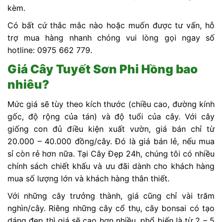
kèm.
Có bất cứ thắc mắc nào hoặc muốn được tư vấn, hỗ
trợ mua hàng nhanh chóng vui lòng gọi ngay số
hotline: 0975 662 779.
Giá Cây Tuyết Sơn Phi Hồng bao
nhiêu?
Mức giá sẽ tùy theo kích thước (chiều cao, đường kính
gốc, độ rộng của tán) và độ tuổi của cây. Với cây
giống con đủ điều kiện xuất vườn, giá bán chỉ từ
20.000 – 40.000 đồng/cây. Đó là giá bán lẻ, nếu mua
sỉ còn rẻ hơn nữa. Tại Cây Đẹp 24h, chúng tôi có nhiều
chính sách chiết khấu và ưu đãi dành cho khách hàng
mua số lượng lớn và khách hàng thân thiết.
Với những cây trưởng thành, giá cũng chỉ vài trăm
nghìn/cây. Riêng những cây cổ thụ, cây bonsai có tạo
dáng đẹp thì giá sẽ cao hơn nhiều, phổ biến là từ 2 – 5