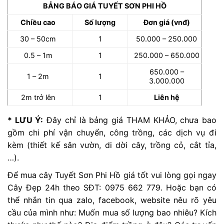
BẢNG BÁO GIÁ TUYẾT SƠN PHI HỒ
Chiều cao
Số lượng
Đơn giá (vnđ)
30 – 50cm
1
50.000 – 250.000
0.5 – 1m
1
250.000 – 650.000
650.000 –
1 – 2m
1
3.000.000
2m trở lên
1
Liên hệ
* LƯU Ý:
Đây chỉ là bảng giá THAM KHẢO, chưa bao
gồm chi phí vận chuyển, công trồng, các dịch vụ đi
kèm (thiết kế sân vườn, di dời cây, trồng cỏ, cắt tỉa,
…).
Để mua cây Tuyết Sơn Phi Hồ giá tốt vui lòng gọi ngay
Cây Đẹp 24h theo SĐT: 0975 662 779. Hoặc bạn có
thể nhắn tin qua zalo, facebook, website nêu rõ yêu
cầu của mình như: Muốn mua số lượng bao nhiêu? Kích