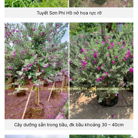
Tuyết Sơn Phi Hồ nở hoa rực rỡ
Cây dưỡng sẵn trong bầu, đk bầu khoảng 30 – 40cm