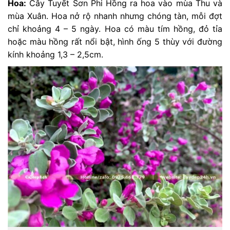
Hoa:
Cây Tuyết Sơn Phi Hồng ra hoa vào mùa Thu và
mùa Xuân. Hoa nở rộ nhanh nhưng chóng tàn, mỗi đợt
chỉ khoảng 4 – 5 ngày. Hoa có màu tím hồng, đỏ tỉa
hoặc màu hồng rất nổi bật, hình ống 5 thùy với đường
kính khoảng 1,3 – 2,5cm.