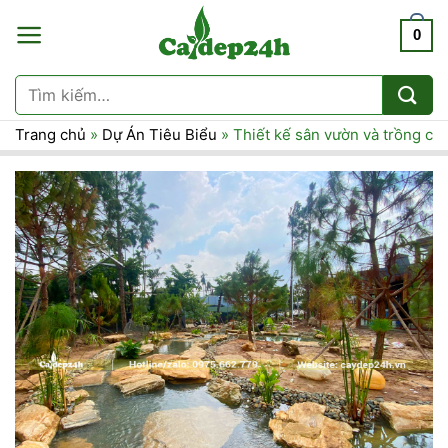
Chuyển
0
đến
nội
dung
Tìm
kiếm:
Trang chủ
»
Dự Án Tiêu Biểu
»
Thiết kế sân vườn và trồng câ