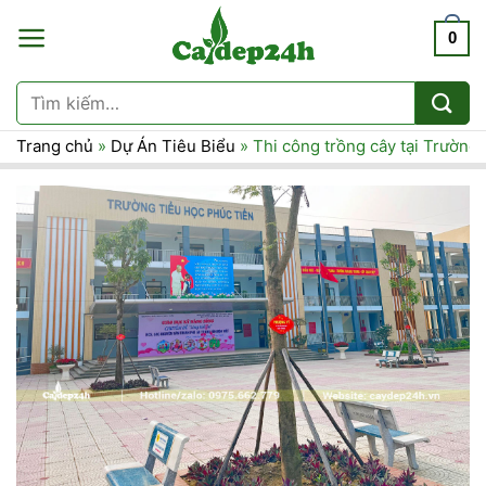
Chuyển
0
đến
nội
dung
Tìm
kiếm:
Trang chủ
»
Dự Án Tiêu Biểu
»
Thi công trồng cây tại Trường