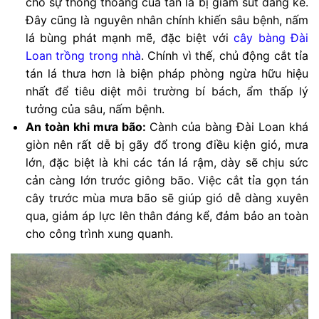
cho sự thông thoáng của tán lá bị giảm sút đáng kể.
Đây cũng là nguyên nhân chính khiến sâu bệnh, nấm
lá bùng phát mạnh mẽ, đặc biệt với
cây bàng Đài
Loan trồng trong nhà
. Chính vì thế, chủ động cắt tỉa
tán lá thưa hơn là biện pháp phòng ngừa hữu hiệu
nhất để tiêu diệt môi trường bí bách, ẩm thấp lý
tưởng của sâu, nấm bệnh.
An toàn khi mưa bão:
Cành của bàng Đài Loan khá
giòn nên rất dễ bị gãy đổ trong điều kiện gió, mưa
lớn, đặc biệt là khi các tán lá rậm, dày sẽ chịu sức
cản càng lớn trước giông bão. Việc cắt tỉa gọn tán
cây trước mùa mưa bão sẽ giúp gió dễ dàng xuyên
qua, giảm áp lực lên thân đáng kể, đảm bảo an toàn
cho công trình xung quanh.