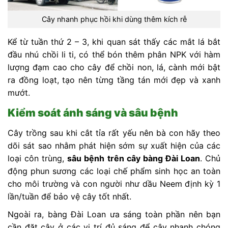
Cây nhanh phục hồi khi dùng thêm kích rễ
Kể từ tuần thứ 2 – 3, khi quan sát thấy các mắt lá bắt
đầu nhú chồi li ti, có thể bón thêm phân NPK với hàm
lượng đạm cao cho cây để chồi non, lá, cành mới bật
ra đồng loạt, tạo nên từng tầng tán mới đẹp và xanh
mướt.
Kiểm soát ánh sáng và sâu bệnh
Cây trồng sau khi cắt tỉa rất yếu nên bà con hãy theo
dõi sát sao nhằm phát hiện sớm sự xuất hiện của các
loại côn trùng,
sâu bệnh trên cây bàng Đài Loan
. Chủ
động phun sương các loại chế phẩm sinh học an toàn
cho môi trường và con người như dầu Neem định kỳ 1
lần/tuần để bảo vệ cây tốt nhất.
Ngoài ra, bàng Đài Loan ưa sáng toàn phần nên bạn
cần đặt cây ở các vị trí đủ sáng để cây nhanh chóng