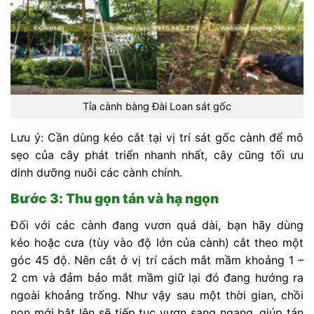
Tỉa cành bàng Đài Loan sát gốc
Lưu ý: Cần dùng kéo cắt tại vị trí sát gốc cành để mô
sẹo của cây phát triển nhanh nhất, cây cũng tối ưu
dinh dưỡng nuôi các cành chính.
Bước 3: Thu gọn tán và hạ ngọn
Đối với các cành đang vươn quá dài, bạn hãy dùng
kéo hoặc cưa (tùy vào độ lớn của cành) cắt theo một
góc 45 độ. Nên cắt ở vị trí cách mắt mầm khoảng 1 –
2 cm và đảm bảo mắt mầm giữ lại đó đang hướng ra
ngoài khoảng trống. Như vậy sau một thời gian, chồi
non mới bật lên sẽ tiếp tục vươn sang ngang, giúp tán