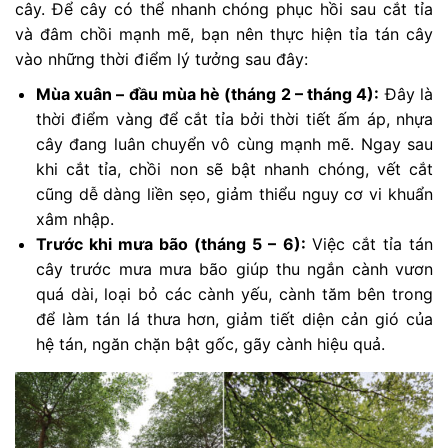
cây. Để cây có thể nhanh chóng phục hồi sau cắt tỉa
và đâm chồi mạnh mẽ, bạn nên thực hiện tỉa tán cây
vào những thời điểm lý tưởng sau đây:
Mùa xuân – đầu mùa hè (tháng 2 – tháng 4):
Đây là
thời điểm vàng để cắt tỉa bởi thời tiết ấm áp, nhựa
cây đang luân chuyển vô cùng mạnh mẽ. Ngay sau
khi cắt tỉa, chồi non sẽ bật nhanh chóng, vết cắt
cũng dễ dàng liền sẹo, giảm thiểu nguy cơ vi khuẩn
xâm nhập.
Trước khi mưa bão (tháng 5 – 6):
Việc cắt tỉa tán
cây trước mưa mưa bão giúp thu ngắn cành vươn
quá dài, loại bỏ các cành yếu, cành tăm bên trong
để làm tán lá thưa hơn, giảm tiết diện cản gió của
hệ tán, ngăn chặn bật gốc, gãy cành hiệu quả.