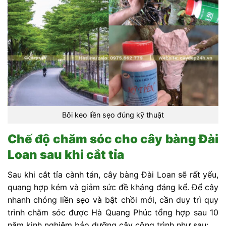
Bôi keo liền sẹo đúng kỹ thuật
Chế độ chăm sóc cho cây bàng Đài
Loan sau khi cắt tỉa
Sau khi cắt tỉa cành tán, cây bàng Đài Loan sẽ rất yếu,
quang hợp kém và giảm sức đề kháng đáng kể. Để cây
nhanh chóng liền sẹo và bật chồi mới, cần duy trì quy
trình chăm sóc được Hà Quang Phúc tổng hợp sau 10
năm kinh nghiệm bảo dưỡng cây công trình như sau: