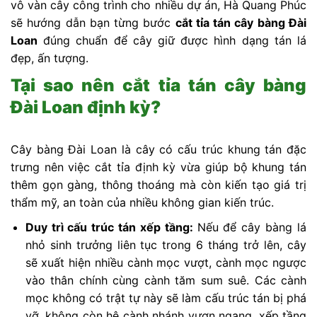
vô vàn cây công trình cho nhiều dự án, Hà Quang Phúc
sẽ hướng dẫn bạn từng bước
cắt tỉa tán cây bàng Đài
Loan
đúng chuẩn để cây giữ được hình dạng tán lá
đẹp, ấn tượng.
Tại sao nên cắt tỉa tán cây bàng
Đài Loan định kỳ?
Cây bàng Đài Loan là cây có cấu trúc khung tán đặc
trưng nên việc cắt tỉa định kỳ vừa giúp bộ khung tán
thêm gọn gàng, thông thoáng mà còn kiến tạo giá trị
thẩm mỹ, an toàn của nhiều không gian kiến trúc.
Duy trì cấu trúc tán xếp tầng:
Nếu để cây bàng lá
nhỏ sinh trưởng liên tục trong 6 tháng trở lên, cây
sẽ xuất hiện nhiều cành mọc vượt, cành mọc ngược
vào thân chính cùng cành tăm sum suê. Các cành
mọc không có trật tự này sẽ làm cấu trúc tán bị phá
vỡ, không còn hệ cành nhánh vươn ngang, xếp tầng