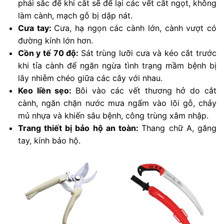
phải sắc để khi cắt sẽ để lại các vết cắt ngọt, không
làm cành, mạch gỗ bị dập nát.
Cưa tay:
Cưa, hạ ngọn các cành lớn, cành vượt có
đường kính lớn hơn.
Cồn y tế 70 độ:
Sát trùng lưỡi cưa và kéo cắt trước
khi tỉa cành để ngăn ngừa tình trạng mầm bệnh bị
lây nhiễm chéo giữa các cây với nhau.
Keo liền sẹo:
Bôi vào các vết thương hở do cắt
cành, ngăn chặn nước mưa ngấm vào lõi gỗ, chảy
mủ nhựa và khiến sâu bệnh, công trùng xâm nhập.
Trang thiết bị bảo hộ an toàn:
Thang chữ A, găng
tay, kính bảo hộ.